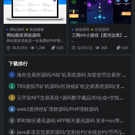
网站源码
其他模板
游戏源码
页游源码
网站图床系统源码
三网H5小游戏【星河边境】最
新整理WIN系服务端+Linux手
网站图床系统是一款免费的PHP图
...
工服务端+详细搭建教程
床程序，核心功能是提供图片外链
06月28日
1.28K
0.00
02月01日
368
0.00
服务、图床API服务、图片CDN加
速与破解防盗链。图片上传支持本
地储存、FTP储存、第三方云储存
下载排行
（阿里云OSS、腾讯云COS、七牛
云等）。图片外链加速一键转换第
三方网站的图片外链...
海外交易所源码/AI矿机系统源码 加密货币交易所 智能交易所源码
1
TRX虚拟币矿机源码/区块链矿机交易系统源码/支持 4国语言+usdt充值+搭建视频教程
2
元宇宙NFT交易系统+源码数字藏品3D合成+空投盲盒玩法抽集卡
3
web3质押挖矿理财源码/PHP理财源码
4
即时聊天通讯源码 APP聊天通讯源码 安卓+ios带后端源码控制
5
Java多语言交易所源码/交割合约/永续合约/币币/java服务端
6