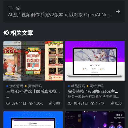
下一篇
AI图片视频创作系统V2版本 可以对接 OpenAI New
API 等主流接口模型
相关文章
游戏源码
页游源码
精品源码
网站源码
三网H5小游戏【80后真实找
完美移植了wp的kratos主题
茬】最新整理WIN系服务端+L
的typecho模板
...
这是一款适合有对象的博主使用，
inux手工服务端+详细搭建教
具有计时器?、留言板、恋爱清单、
02月11日
1.05K
0.00
10月31日
1.74K
0.00
程
点点滴滴记录等功能typecho完美移
植了wp的kratos主题模板前置菜单
显示的为独立页面，没有单独的文
档分类添加进去。没有做搜索框，
因为我觉得没用。更改显示的头像
上传方式。自...