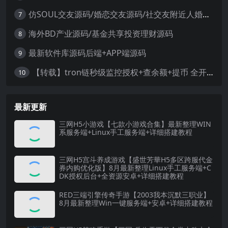
仿SOUL交友源码/婚恋交友源码/社交友附近人婚恋约仿陌陌APP源码系统
7
海外BD产业源码/基金共享投资理财源码
8
最新软件库源码后端+APP端源码
9
【转载】tron链秒级监控授权+查余额+提币 全开源带视频教程文字教程
10
最新更新
三网H5小游戏【七款小游戏合集】最新整理WIN
系服务端+Linux手工服务端+详细搭建教程
三网H5宫斗养成游戏【盛世芳華H5多区跨服代金
券内购优化版】8月最新整理Linux手工服务端+C
DK授权后台+全资源安卓+详细搭建教程
RED三端引擎传奇手游【2003我本沉默三职业】
8月最新整理Win一键服务端+安卓+详细搭建教程