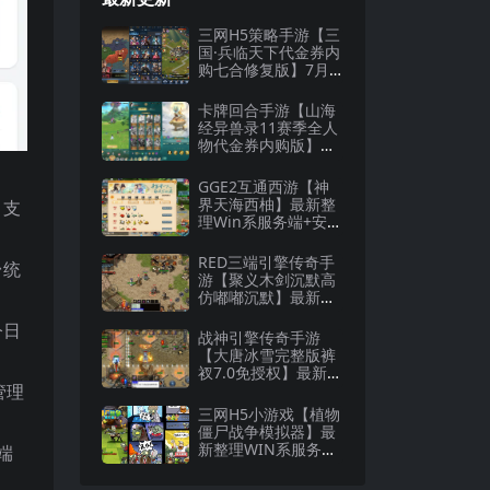
三网H5策略手游【三
国·兵临天下代金券内
购七合修复版】7月
最新整理Linux手工
服务端+管理后台+G
卡牌回合手游【山海
M授权后台+详细搭建
经异兽录11赛季全人
教程
物代金券内购版】最
新整理WIN系服务端
+授权GM后台+管理
GGE2互通西游【神
后台+热更修改工具
界天海西柚】最新整
，支
+安卓+详细搭建教程
理Win系服务端+安卓
苹果PC三端+内置GM
工具+全套源码+详细
RED三端引擎传奇手
台统
搭建教程
游【聚义木剑沉默高
仿嘟嘟沉默】最新整
理Win系服务端+安卓
今日
苹果PC三端+详细搭
战神引擎传奇手游
建教程
【大唐冰雪完整版裤
衩7.0免授权】最新整
管理
理Win系特色服务端+
GM授权后台+安卓苹
三网H5小游戏【植物
果双端+详细搭建教
僵尸战争模拟器】最
程
新整理WIN系服务端
端
+Linux手工服务端
+详细搭建教程