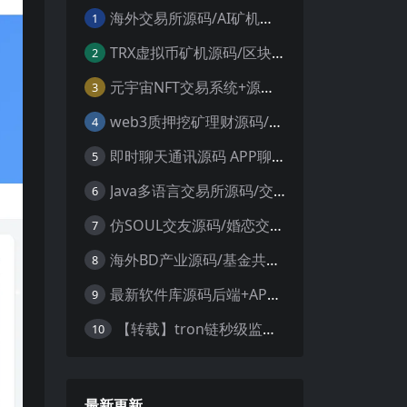
海外交易所源码/AI矿机系统源码 加密货币交易所 智能交易所源码
1
TRX虚拟币矿机源码/区块链矿机交易系统源码/支持 4国语言+usdt充值+搭建视频教程
2
元宇宙NFT交易系统+源码数字藏品3D合成+空投盲盒玩法抽集卡
3
web3质押挖矿理财源码/PHP理财源码
4
即时聊天通讯源码 APP聊天通讯源码 安卓+ios带后端源码控制
5
Java多语言交易所源码/交割合约/永续合约/币币/java服务端
6
仿SOUL交友源码/婚恋交友源码/社交友附近人婚恋约仿陌陌APP源码系统
7
海外BD产业源码/基金共享投资理财源码
8
最新软件库源码后端+APP端源码
9
【转载】tron链秒级监控授权+查余额+提币 全开源带视频教程文字教程
10
最新更新