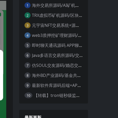
海外交易所源码/AI矿机系统源码 加密货币交易所 智能交易所源码
1
TRX虚拟币矿机源码/区块链矿机交易系统源码/支持 4国语言+usdt充值+搭建视频教程
2
元宇宙NFT交易系统+源码数字藏品3D合成+空投盲盒玩法抽集卡
3
web3质押挖矿理财源码/PHP理财源码
4
即时聊天通讯源码 APP聊天通讯源码 安卓+ios带后端源码控制
5
Java多语言交易所源码/交割合约/永续合约/币币/java服务端
6
仿SOUL交友源码/婚恋交友源码/社交友附近人婚恋约仿陌陌APP源码系统
7
海外BD产业源码/基金共享投资理财源码
8
最新软件库源码后端+APP端源码
9
【转载】tron链秒级监控授权+查余额+提币 全开源带视频教程文字教程
10
最新更新