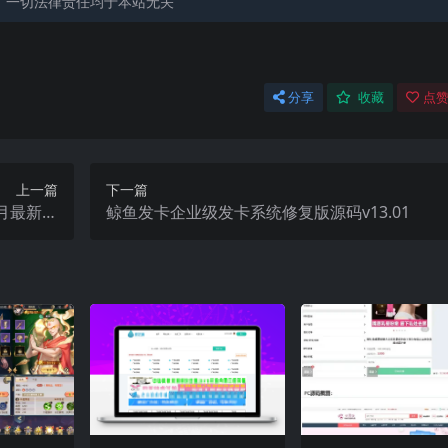
，一切法律责任均于本站无关
分享
收藏
点赞
上一篇
下一篇
月最新整
鲸鱼发卡企业级发卡系统修复版源码v13.01
+解压即玩
搭建教程