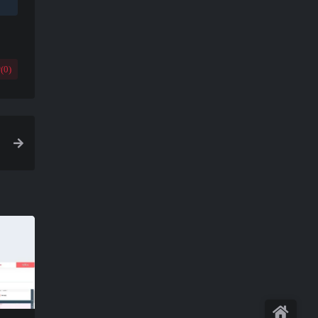
(
0
)