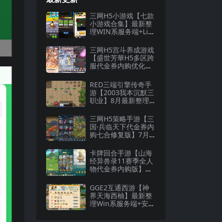
三网H5小游戏【七款
小游戏合集】最新整
理WIN系服务端+Lin
ux手工服务端+详细
搭建教程
三网H5宫斗养成游戏
【盛世芳華H5多区跨
服代金券内购优化
版】8月最新整理Lin
ux手工服务端+CDK
RED三端引擎传奇手
授权后台+全资源安
游【2003我本沉默三
卓+详细搭建教程
职业】8月最新整理W
in一键服务端+安卓
+详细搭建教程
三网H5策略手游【三
国·兵临天下代金券内
购七合修复版】7月
最新整理Linux手工
服务端+管理后台+G
卡牌回合手游【山海
M授权后台+详细搭建
经异兽录11赛季全人
教程
物代金券内购版】最
新整理WIN系服务端
+授权GM后台+管理
GGE2互通西游【神
后台+热更修改工具
界天海西柚】最新整
+安卓+详细搭建教程
理Win系服务端+安卓
苹果PC三端+内置GM
工具+全套源码+详细