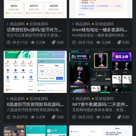
精品源码
区块链源码
精品源码
区块链源码
话费授权秒u源码/提币对方官
tron钱包地址一键多签源码下
方波场+没有任何加密+无后门
载/授权钱包接口源码下载
后台可以直接提币对接官方波场没
tron钱包地址一键多签源码/纯前端
+前端VUE
有进行加密啥的后台配置好授权地
上传服务器就能用，本地离线也能
05月11日
3.23K
0.00
05月10日
2.04K
0.00
址私钥可以直接划币需要自带TRX
用。提笔接口请使用官方提笔，第
能量即可...
三方提笔都有风险后门你们也扫
扫，这种源码风险大，自己玩玩学
习进行了重要的事情说三遍！只能
学习使用不能上线运营源码风险自
查这种多半可能有未知后门。...
精品源码
区块链源码
精品源码
区块链源码
8国虚拟币投资理财系统源码/
NFT壹牛数藏源码/二开质押功
海外区块链投资理财源码
能+充值+后台充值提现提示
八国虚拟币投资理财系统源码/海外
互联网转载的具体未测试，有需要
音/修复版
区块链投资理财源码...
的可以研究研究...
05月07日
2.47K
0.00
04月29日
3.06K
0.00