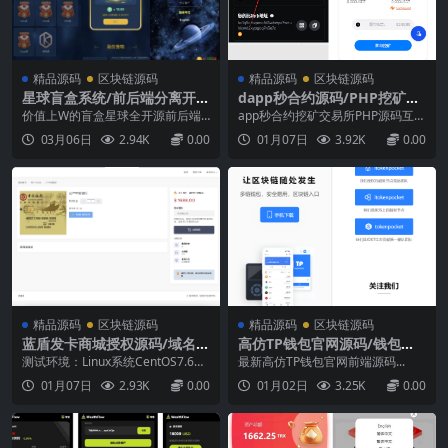
精品源码
区块链源码
精品源码
区块链源码
星球盲盒系统/前后端分离开源
dapp秒合约源码/PHP挖矿交
盲盒系统源码 前端uniapp 后
易所源码/修复版
价值上W的盲盒星球全开源前后端
app秒合约挖矿交易所PHP源码互联
端PHP
分离开源盲盒系统源码前端uniapp
网搬来的测试时有点小问题已顺手
03月06日
2.94K
0.00
01月07日
3.92K
0.00
落地页uniapp后端vue服务端php...
修复可以运行的一套dapp类源码前
端是编译的重写了教程补充了一些
配置...
精品源码
区块链源码
精品源码
区块链源码
蓝盾发卡商城授权源码/域名防
高仿TP钱包官网源码/钱包官
封+TG通知/前端html+后端p
网前端源码
测试环境：Linux系统CentOS7.6、
最新高仿TP钱包官网前端源码...
hp
宝塔面板、Nginx、PHP7.2、MyS
01月07日
2.93K
0.00
01月02日
3.25K
0.00
QL5.7，运行目录public，伪静态选
择ThinkPHP，开启SSL这套是8月份
流出来的，一直放到现在才有时间
测试，源码有几个加密，js有加密